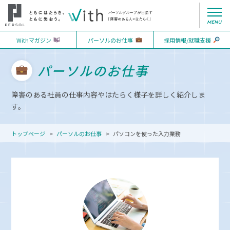
就労モデルインタビュー
続けるための体制づくり
ジョブコーチコラム
Withマガジン
パーソルのお仕事
採用情報/就職支援
「The Valuable 500」への取り組み
はたらくための基礎づくり
イベントレポート
パーソルのお仕事
Initiatives for The Valuable 500 (EN)
障害のある社員の仕事内容やはたらく様子を詳しく紹介しま
す。
トップページ
パーソルのお仕事
パソコンを使った入力業務