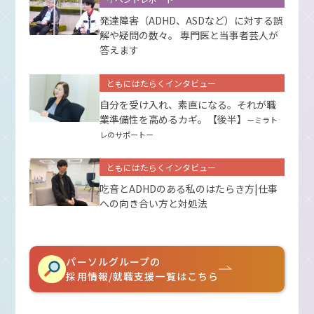
発達障害（ADHD、ASDなど）に対する誤
解や疑問の数々。 専門医と当事者芸人が
答えます
ともにはたらくインタビュー
自分を受け入れ、素直になる。それが職
業準備性を高めるカギ。【後半】
ーミラト
レのサポートー
ともにはたらくインタビュー
吃音とADHDのある私のはたらき方|仕事
への向き合い方と対処法
パーソルグループの
採用情報/就職支援一覧はこちら