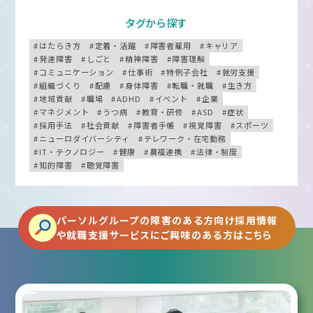
タグから探す
はたらき方
定着・活躍
障害者雇用
キャリア
発達障害
しごと
精神障害
障害理解
コミュニケーション
仕事術
特例子会社
就労支援
組織づくり
配慮
身体障害
転職・就職
生き方
地域貢献
職場
ADHD
イベント
企業
マネジメント
うつ病
教育・研修
ASD
症状
採用手法
社会貢献
障害者手帳
視覚障害
スポーツ
ニューロダイバーシティ
テレワーク・在宅勤務
IT・テクノロジー
健康
農福連携
法律・制度
知的障害
聴覚障害
パーソルグループの障害のある方向け採用情報
や就職支援サービスにご興味のある方はこちら