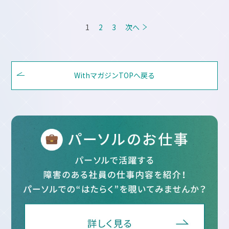
投
1
2
3
次へ
稿
の
ペ
WithマガジンTOPへ戻る
ー
ジ
送
り