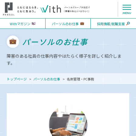
就労モデルインタビュー
続けるための体制づくり
ジョブコーチコラム
Withマガジン
パーソルのお仕事
採用情報/就職支援
「The Valuable 500」への取り組み
はたらくための基礎づくり
イベントレポート
パーソルのお仕事
Initiatives for The Valuable 500 (EN)
障害のある社員の仕事内容やはたらく様子を詳しく紹介しま
す。
トップページ
パーソルのお仕事
名刺管理・PC事務