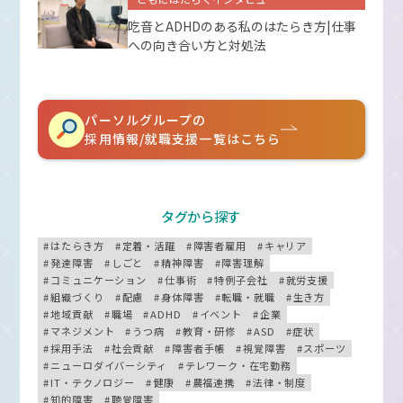
吃音とADHDのある私のはたらき方|仕事
への向き合い方と対処法
パーソルグループの
採用情報/就職支援一覧はこちら
タグから探す
はたらき方
定着・活躍
障害者雇用
キャリア
発達障害
しごと
精神障害
障害理解
コミュニケーション
仕事術
特例子会社
就労支援
組織づくり
配慮
身体障害
転職・就職
生き方
地域貢献
職場
ADHD
イベント
企業
マネジメント
うつ病
教育・研修
ASD
症状
採用手法
社会貢献
障害者手帳
視覚障害
スポーツ
ニューロダイバーシティ
テレワーク・在宅勤務
IT・テクノロジー
健康
農福連携
法律・制度
知的障害
聴覚障害