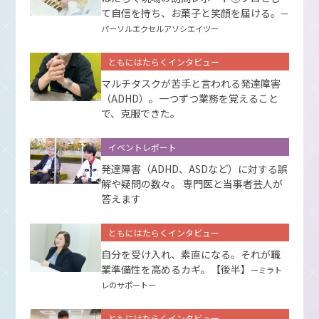
て⾃信を持ち、お菓⼦と笑顔を届ける。
ー
パーソルエクセルアソシエイツー
ともにはたらくインタビュー
マルチタスクが苦手と言われる発達障害
（ADHD）。一つずつ業務を覚えること
で、克服できた。
イベントレポート
発達障害（ADHD、ASDなど）に対する誤
解や疑問の数々。 専門医と当事者芸人が
答えます
ともにはたらくインタビュー
自分を受け入れ、素直になる。それが職
業準備性を高めるカギ。【後半】
ーミラト
レのサポートー
ともにはたらくインタビュー