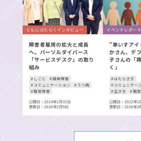
ともにはたらくインタビュー
イベントレポー
障害者雇用の拡大と成長
”車いすアイ
へ。パーソルダイバース
かさん、デ
「サービスデスク」の取り
子さんの「
組み
く」
しごと
精神障害
はたらき方
コミュニケーション
うつ病
コミュニケー
聴覚障害
生き方
聴
公開日：2024年1月31日
公開日：2022年1
更新日：2026年3月9日
更新日：2026年3