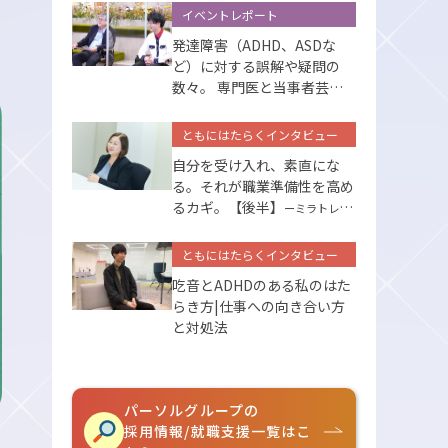
イベントレポート
発達障害（ADHD、ASDな
ど）に対する誤解や疑問の
数々。 専門医と当事者芸人
が答えます
ともにはたらくインタビュー
自分を受け入れ、素直にな
る。それが職業準備性を高め
るカギ。【後半】
ーミラトレの
サポートー
ともにはたらくインタビュー
吃音とADHDのある私のはた
らき方|仕事への向き合い方
と対処法
パーソルグループの
採用情報/就職支援一覧はこ