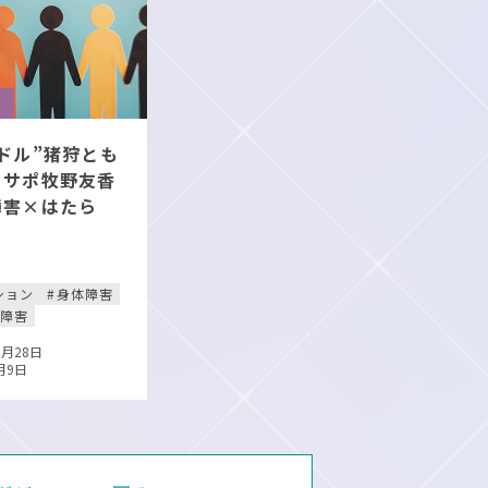
ト
ドル”猪狩とも
フサポ牧野友香
障害×はたら
ション
身体障害
覚障害
0月28日
月9日