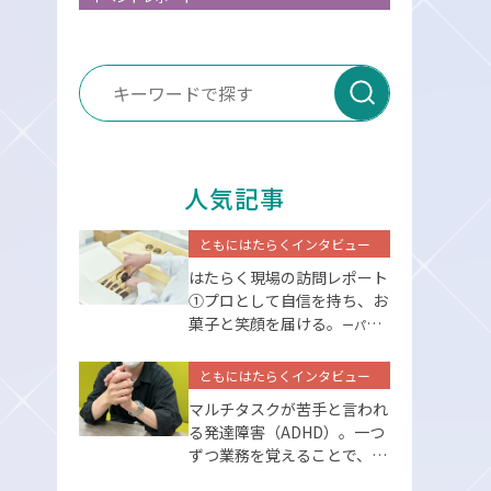
送信
人気記事
ともにはたらくインタビュー
はたらく現場の訪問レポート
①プロとして⾃信を持ち、お
菓⼦と笑顔を届ける。
ーパーソ
ルエクセルアソシエイツー
ともにはたらくインタビュー
マルチタスクが苦手と言われ
る発達障害（ADHD）。一つ
ずつ業務を覚えることで、克
服できた。