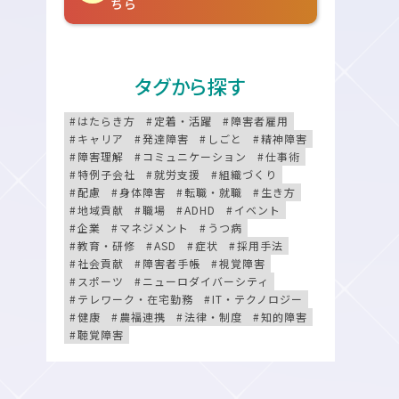
ちら
タグから探す
はたらき方
定着・活躍
障害者雇用
キャリア
発達障害
しごと
精神障害
障害理解
コミュニケーション
仕事術
特例子会社
就労支援
組織づくり
配慮
身体障害
転職・就職
生き方
地域貢献
職場
ADHD
イベント
企業
マネジメント
うつ病
教育・研修
ASD
症状
採用手法
社会貢献
障害者手帳
視覚障害
スポーツ
ニューロダイバーシティ
テレワーク・在宅勤務
IT・テクノロジー
健康
農福連携
法律・制度
知的障害
聴覚障害