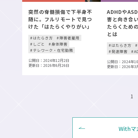
突然の脊髄損傷で下半身不
ADHDやA
随に。フルリモートで見つ
害と向き合
けた「はたらくやりがい」
たらくため
とは
はたらき方
障害者雇用
しごと
身体障害
はたらき方
テレワーク・在宅勤務
発達障害
A
公開日：2024年12月2日
公開日：2024年1
更新日：2026年6月26日
更新日：2026年3
投
1
稿
の
ペ
With
ー