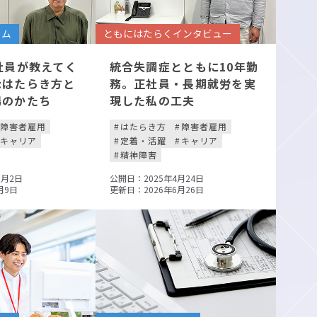
ラム
ともにはたらくインタビュー
社員が教えてく
統合失調症とともに10年勤
なはたらき方と
務。正社員・長期就労を実
場のかたち
現した私の工夫
障害者雇用
はたらき方
障害者雇用
キャリア
定着・活躍
キャリア
精神障害
0月2日
公開日：2025年4月24日
月9日
更新日：2026年6月26日