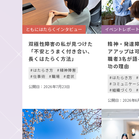
ともにはたらくインタビュー
イベントレポー
双極性障害の私が見つけた
精神・発達
「不安とうまく付き合い、
アアップは
長くはたらく方法」
職者3名が語
功の理由
はたらき方
精神障害
仕事術
職場
症状
はたらき方
コミュニケー
公開日：2026年7月23日
組織づくり
公開日：2026年6