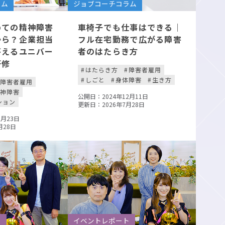
ラム
ジョブコーチコラム
めての精神障害
車椅子でも仕事はできる｜
から？企業担当
フル在宅勤務で広がる障害
答えるユニバー
者のはたらき方
研修
はたらき方
障害者雇用
しごと
身体障害
生き方
障害者雇用
精神障害
公開日：2024年12月11日
ション
更新日：2026年7月28日
2月23日
月28日
ト
イベントレポート