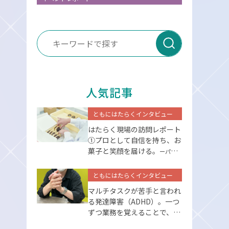
送信
人気記事
ともにはたらくインタビュー
はたらく現場の訪問レポート
①プロとして⾃信を持ち、お
菓⼦と笑顔を届ける。
ーパーソ
ルエクセルアソシエイツー
ともにはたらくインタビュー
マルチタスクが苦手と言われ
る発達障害（ADHD）。一つ
ずつ業務を覚えることで、克
服できた。