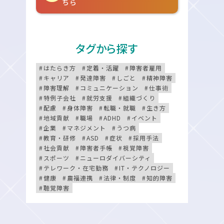
ちら
タグから探す
はたらき方
定着・活躍
障害者雇用
キャリア
発達障害
しごと
精神障害
障害理解
コミュニケーション
仕事術
特例子会社
就労支援
組織づくり
配慮
身体障害
転職・就職
生き方
地域貢献
職場
ADHD
イベント
企業
マネジメント
うつ病
教育・研修
ASD
症状
採用手法
社会貢献
障害者手帳
視覚障害
スポーツ
ニューロダイバーシティ
テレワーク・在宅勤務
IT・テクノロジー
健康
農福連携
法律・制度
知的障害
聴覚障害