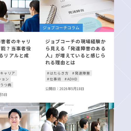
ト
ジョブコーチコラム
障害者のキャリ
ジョブコーチの現場経験か
可能？当事者役
ら見える「発達障害のある
るリアルと成
人」が増えていると感じら
れる理由とは
キャリア
はたらき方
発達障害
ション
仕事術
ADHD
うつ病
公開日：2026年5月18日
月5日