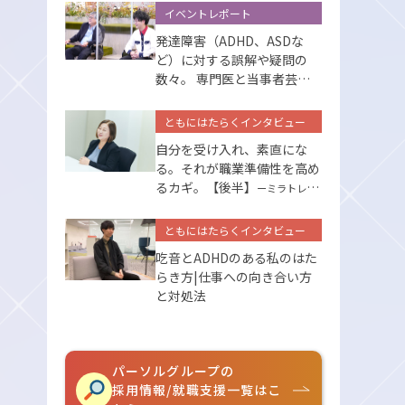
イベントレポート
発達障害（ADHD、ASDな
ど）に対する誤解や疑問の
数々。 専門医と当事者芸人
が答えます
ともにはたらくインタビュー
自分を受け入れ、素直にな
る。それが職業準備性を高め
るカギ。【後半】
ーミラトレの
サポートー
ともにはたらくインタビュー
吃音とADHDのある私のはた
らき方|仕事への向き合い方
と対処法
パーソルグループの
採用情報/就職支援一覧はこ