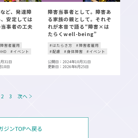
SDなど、発達障
障害当事者として。障害あ
い、安定しては
る家族の親として。それぞ
の当事者の工夫
れが本音で語る“障害×は
たらくwell-being”
障害者雇用
はたらき方
障害者雇用
DHD
イベント
配慮
身体障害
イベント
0月31日
公開日：2024年10月31日
月18日
更新日：2026年6月25日
2
3
次へ
マガジンTOPへ戻る