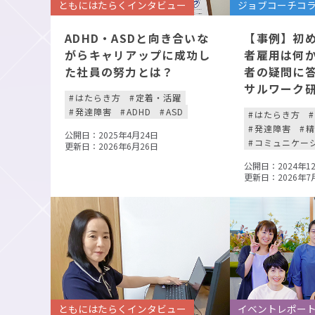
ともにはたらくインタビュー
ジョブコーチコ
ADHD・ASDと向き合いな
【事例】初
がらキャリアップに成功し
者雇用は何
た社員の努力とは？
者の疑問に
サルワーク
はたらき方
定着・活躍
発達障害
ADHD
ASD
はたらき方
発達障害
公開日：2025年4月24日
コミュニケー
更新日：2026年6月26日
公開日：2024年1
更新日：2026年7
ともにはたらくインタビュー
イベントレポー