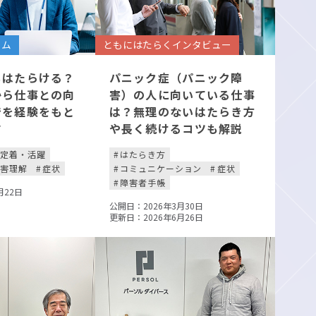
ラム
ともにはたらくインタビュー
もはたらける？
パニック症（パニック障
から仕事との向
害）の人に向いている仕事
でを経験をもと
は？無理のないはたらき方
す
や長く続けるコツも解説
定着・活躍
はたらき方
障害理解
症状
コミュニケーション
症状
障害者手帳
月22日
公開日：2026年3月30日
更新日：2026年6月26日