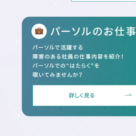
ジ
送
り