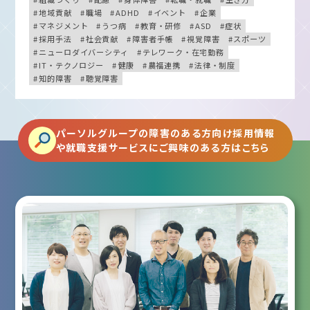
地域貢献
職場
ADHD
イベント
企業
マネジメント
うつ病
教育・研修
ASD
症状
採用手法
社会貢献
障害者手帳
視覚障害
スポーツ
ニューロダイバーシティ
テレワーク・在宅勤務
IT・テクノロジー
健康
農福連携
法律・制度
知的障害
聴覚障害
パーソルグループの障害のある方向け採用情報
や就職支援サービスにご興味のある方はこちら