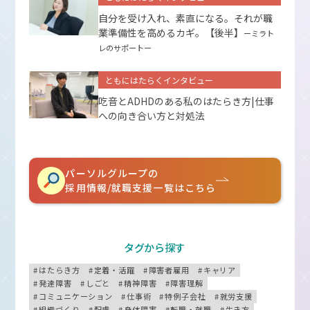
自分を受け入れ、素直になる。それが職
業準備性を高めるカギ。【後半】
ーミラト
レのサポートー
ともにはたらくインタビュー
吃音とADHDのある私のはたらき方|仕事
への向き合い方と対処法
パーソルグループの
採用情報/就職支援一覧はこちら
タグから探す
はたらき方
定着・活躍
障害者雇用
キャリア
発達障害
しごと
精神障害
障害理解
コミュニケーション
仕事術
特例子会社
就労支援
組織づくり
配慮
身体障害
転職・就職
生き方