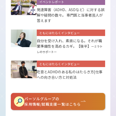
イベントレポート
発達障害（ADHD、ASDなど）に対する誤
解や疑問の数々。 専門医と当事者芸人が
答えます
ともにはたらくインタビュー
自分を受け入れ、素直になる。それが職
業準備性を高めるカギ。【後半】
ーミラト
レのサポートー
ともにはたらくインタビュー
吃音とADHDのある私のはたらき方|仕事
への向き合い方と対処法
パーソルグループの
採用情報/就職支援一覧はこちら