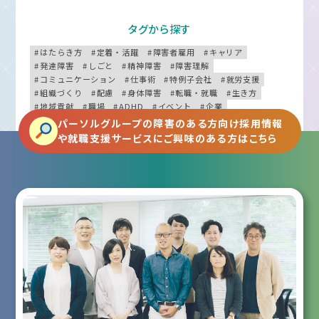
タグから探す
はたらき方
定着・活躍
障害者雇用
キャリア
発達障害
しごと
精神障害
障害理解
コミュニケーション
仕事術
特例子会社
就労支援
組織づくり
配慮
身体障害
転職・就職
生き方
地域貢献
職場
ADHD
イベント
企業
マネジメント
うつ病
教育・研修
ASD
症状
パーソルグループの障害のある方向け採用情報
採用手法
社会貢献
障害者手帳
視覚障害
スポーツ
や就職支援サービスにご興味のある方はこちら
ニューロダイバーシティ
テレワーク・在宅勤務
IT・テクノロジー
健康
農福連携
法律・制度
知的障害
聴覚障害