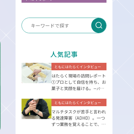
送信
人気記事
ともにはたらくインタビュー
はたらく現場の訪問レポート
①プロとして⾃信を持ち、お
菓⼦と笑顔を届ける。
ーパーソ
ルエクセルアソシエイツー
ともにはたらくインタビュー
マルチタスクが苦手と言われ
る発達障害（ADHD）。一つ
ずつ業務を覚えることで、克
服できた。