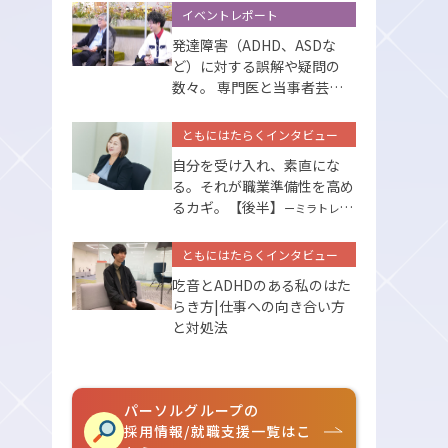
イベントレポート
発達障害（ADHD、ASDな
ど）に対する誤解や疑問の
数々。 専門医と当事者芸人
が答えます
ともにはたらくインタビュー
自分を受け入れ、素直にな
る。それが職業準備性を高め
るカギ。【後半】
ーミラトレの
サポートー
ともにはたらくインタビュー
吃音とADHDのある私のはた
らき方|仕事への向き合い方
と対処法
パーソルグループの
採用情報/就職支援一覧はこ