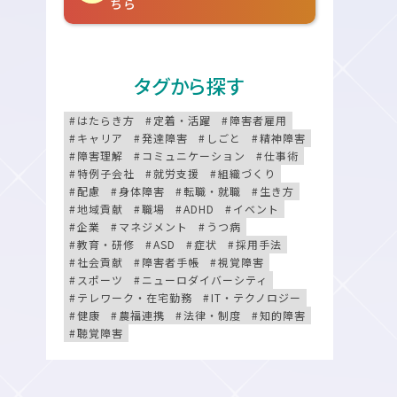
ちら
タグから探す
はたらき方
定着・活躍
障害者雇用
キャリア
発達障害
しごと
精神障害
障害理解
コミュニケーション
仕事術
特例子会社
就労支援
組織づくり
配慮
身体障害
転職・就職
生き方
地域貢献
職場
ADHD
イベント
企業
マネジメント
うつ病
教育・研修
ASD
症状
採用手法
社会貢献
障害者手帳
視覚障害
スポーツ
ニューロダイバーシティ
テレワーク・在宅勤務
IT・テクノロジー
健康
農福連携
法律・制度
知的障害
聴覚障害