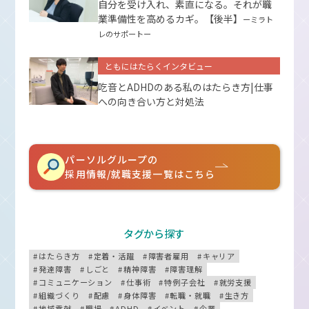
自分を受け入れ、素直になる。それが職
業準備性を高めるカギ。【後半】
ーミラト
レのサポートー
ともにはたらくインタビュー
吃音とADHDのある私のはたらき方|仕事
への向き合い方と対処法
パーソルグループの
採用情報/就職支援一覧はこちら
タグから探す
はたらき方
定着・活躍
障害者雇用
キャリア
発達障害
しごと
精神障害
障害理解
コミュニケーション
仕事術
特例子会社
就労支援
組織づくり
配慮
身体障害
転職・就職
生き方
地域貢献
職場
ADHD
イベント
企業