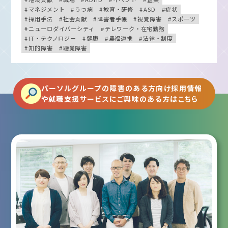
マネジメント
うつ病
教育・研修
ASD
症状
採用手法
社会貢献
障害者手帳
視覚障害
スポーツ
ニューロダイバーシティ
テレワーク・在宅勤務
IT・テクノロジー
健康
農福連携
法律・制度
知的障害
聴覚障害
パーソルグループの障害のある方向け採用情報
や就職支援サービスにご興味のある方はこちら