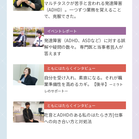
マルチタスクが苦手と言われる発達障害
（ADHD）。一つずつ業務を覚えること
で、克服できた。
イベントレポート
発達障害（ADHD、ASDなど）に対する誤
解や疑問の数々。 専門医と当事者芸人が
答えます
ともにはたらくインタビュー
自分を受け入れ、素直になる。それが職
業準備性を高めるカギ。【後半】
ーミラト
レのサポートー
ともにはたらくインタビュー
吃音とADHDのある私のはたらき方|仕事
への向き合い方と対処法