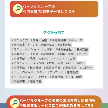
パーソルグループの
採用情報/就職支援一覧はこちら
タグから探す
はたらき方
定着・活躍
障害者雇用
キャリア
発達障害
しごと
精神障害
障害理解
コミュニケーション
仕事術
特例子会社
就労支援
組織づくり
配慮
身体障害
転職・就職
生き方
地域貢献
職場
ADHD
イベント
企業
マネジメント
うつ病
教育・研修
ASD
症状
採用手法
社会貢献
障害者手帳
視覚障害
スポーツ
ニューロダイバーシティ
テレワーク・在宅勤務
IT・テクノロジー
健康
農福連携
法律・制度
知的障害
聴覚障害
パーソルグループの障害のある方向け採用情報
や就職支援サービスにご興味のある方はこちら