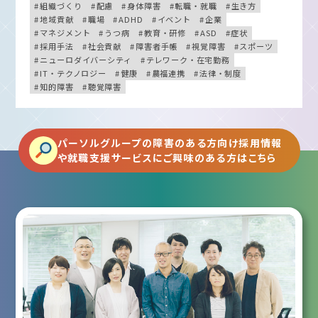
組織づくり
配慮
身体障害
転職・就職
生き方
地域貢献
職場
ADHD
イベント
企業
マネジメント
うつ病
教育・研修
ASD
症状
採用手法
社会貢献
障害者手帳
視覚障害
スポーツ
ニューロダイバーシティ
テレワーク・在宅勤務
IT・テクノロジー
健康
農福連携
法律・制度
知的障害
聴覚障害
パーソルグループの障害のある方向け採用情報
や就職支援サービスにご興味のある方はこちら