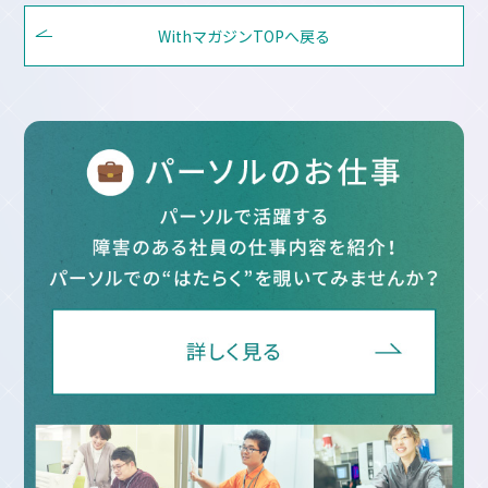
ペ
WithマガジンTOPへ戻る
ー
ジ
送
り