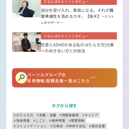
ともにはたらくインタビュー
自分を受け入れ、素直になる。それが職
業準備性を高めるカギ。【後半】
ーミラト
レのサポートー
ともにはたらくインタビュー
吃音とADHDのある私のはたらき方|仕事
への向き合い方と対処法
パーソルグループの
採用情報/就職支援一覧はこちら
タグから探す
はたらき方
定着・活躍
障害者雇用
キャリア
発達障害
しごと
精神障害
障害理解
コミュニケーション
仕事術
特例子会社
就労支援