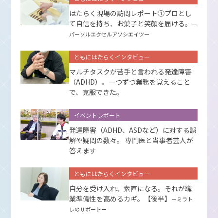
はたらく現場の訪問レポート①プロとし
て⾃信を持ち、お菓⼦と笑顔を届ける。
ー
パーソルエクセルアソシエイツー
ともにはたらくインタビュー
マルチタスクが苦手と言われる発達障害
（ADHD）。一つずつ業務を覚えること
で、克服できた。
イベントレポート
発達障害（ADHD、ASDなど）に対する誤
解や疑問の数々。 専門医と当事者芸人が
答えます
ともにはたらくインタビュー
自分を受け入れ、素直になる。それが職
業準備性を高めるカギ。【後半】
ーミラト
レのサポートー