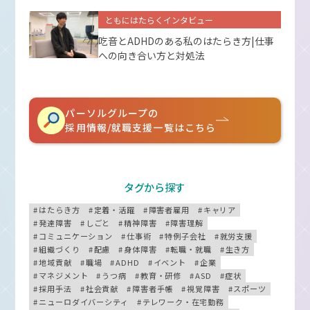
ともにはたらくインタビュー
吃音とADHDのある私のはたらき方|仕事
への向き合い方と対処法
パーソルグループの
採用情報/就職支援一覧はこちら
タグから探す
はたらき方
定着・活躍
障害者雇用
キャリア
発達障害
しごと
精神障害
障害理解
コミュニケーション
仕事術
特例子会社
就労支援
組織づくり
配慮
身体障害
転職・就職
生き方
地域貢献
職場
ADHD
イベント
企業
マネジメント
うつ病
教育・研修
ASD
症状
採用手法
社会貢献
障害者手帳
視覚障害
スポーツ
ニューロダイバーシティ
テレワーク・在宅勤務