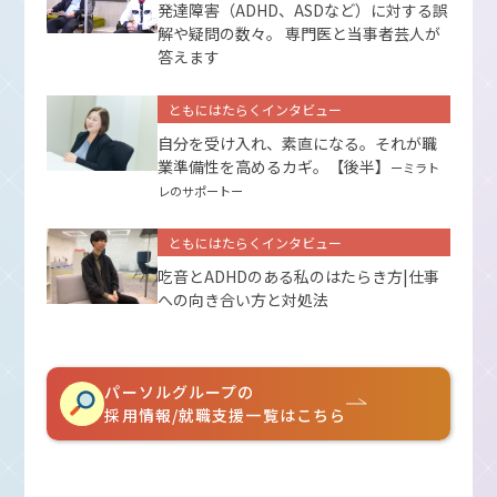
発達障害（ADHD、ASDなど）に対する誤
解や疑問の数々。 専門医と当事者芸人が
答えます
ともにはたらくインタビュー
自分を受け入れ、素直になる。それが職
業準備性を高めるカギ。【後半】
ーミラト
レのサポートー
ともにはたらくインタビュー
吃音とADHDのある私のはたらき方|仕事
への向き合い方と対処法
パーソルグループの
採用情報/就職支援一覧はこちら