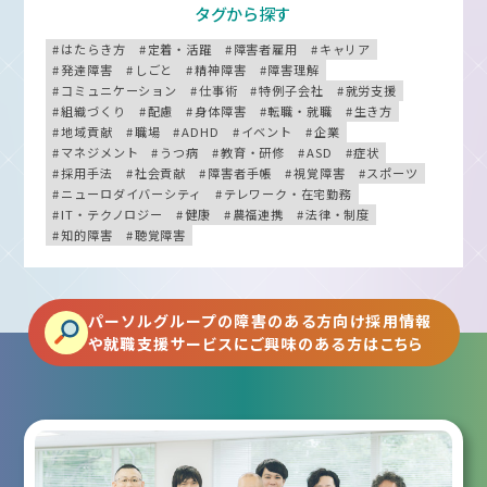
タグから探す
はたらき方
定着・活躍
障害者雇用
キャリア
発達障害
しごと
精神障害
障害理解
コミュニケーション
仕事術
特例子会社
就労支援
組織づくり
配慮
身体障害
転職・就職
生き方
地域貢献
職場
ADHD
イベント
企業
マネジメント
うつ病
教育・研修
ASD
症状
採用手法
社会貢献
障害者手帳
視覚障害
スポーツ
ニューロダイバーシティ
テレワーク・在宅勤務
IT・テクノロジー
健康
農福連携
法律・制度
知的障害
聴覚障害
パーソルグループの障害のある方向け採用情報
や就職支援サービスにご興味のある方はこちら