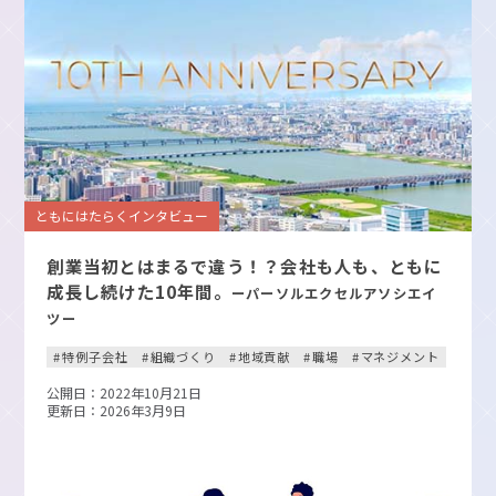
ともにはたらくインタビュー
創業当初とはまるで違う！？会社も⼈も、ともに
成⻑し続けた10年間。
ーパーソルエクセルアソシエイ
ツー
特例子会社
組織づくり
地域貢献
職場
マネジメント
公開日：2022年10月21日
更新日：2026年3月9日