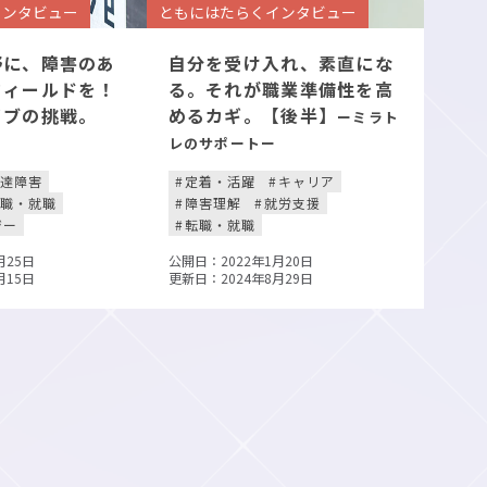
インタビュー
ともにはたらくインタビュー
野に、障害のあ
自分を受け入れ、素直にな
フィールドを！
る。それが職業準備性を高
イブの挑戦。
めるカギ。【後半】
ーミラト
レのサポートー
発達障害
定着・活躍
キャリア
転職・就職
障害理解
就労支援
ジー
転職・就職
月25日
公開日：2022年1月20日
月15日
更新日：2024年8月29日