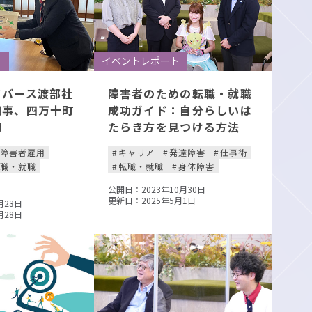
ト
イベントレポート
イバース渡部社
障害者のための転職・就職
知事、四万十町
成功ガイド：自分らしいは
問
たらき方を見つける方法
障害者雇用
キャリア
発達障害
仕事術
転職・就職
転職・就職
身体障害
公開日：2023年10月30日
更新日：2025年5月1日
月23日
月28日