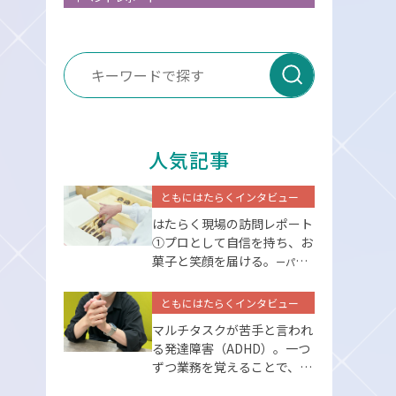
送信
人気記事
ともにはたらくインタビュー
はたらく現場の訪問レポート
①プロとして⾃信を持ち、お
菓⼦と笑顔を届ける。
ーパーソ
ルエクセルアソシエイツー
ともにはたらくインタビュー
マルチタスクが苦手と言われ
る発達障害（ADHD）。一つ
ずつ業務を覚えることで、克
服できた。