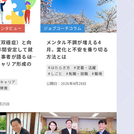
インタビュー
ジョブコーチコラム
（双極症）と向
メンタル不調が増える4
年間安定して就
月。変化と不安を乗り切る
事者が語る――は
方法とは
キャリア形成の
はたらき方
定着・活躍
しごと
転職・就職
職場
キャリア
公開日：2026年4月28日
神障害
月25日