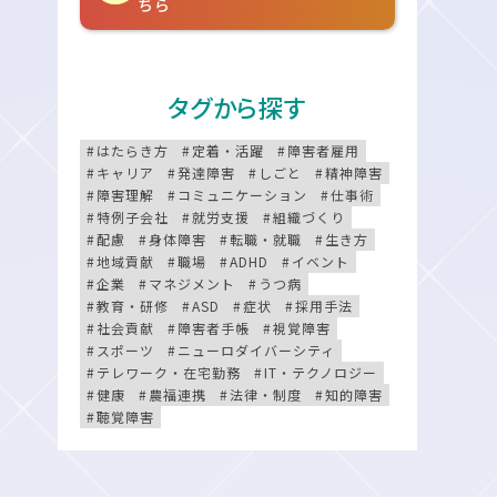
ちら
タグから探す
はたらき方
定着・活躍
障害者雇用
キャリア
発達障害
しごと
精神障害
障害理解
コミュニケーション
仕事術
特例子会社
就労支援
組織づくり
配慮
身体障害
転職・就職
生き方
地域貢献
職場
ADHD
イベント
企業
マネジメント
うつ病
教育・研修
ASD
症状
採用手法
社会貢献
障害者手帳
視覚障害
スポーツ
ニューロダイバーシティ
テレワーク・在宅勤務
IT・テクノロジー
健康
農福連携
法律・制度
知的障害
聴覚障害