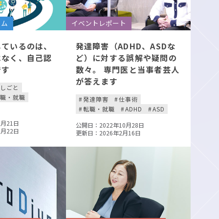
ラム
イベントレポート
しているのは、
発達障害（ADHD、ASDな
はなく、自己認
ど）に対する誤解や疑問の
です
数々。 専門医と当事者芸人
が答えます
しごと
転職・就職
発達障害
仕事術
転職・就職
ADHD
ASD
2月21日
公開日：2022年10月28日
2月22日
更新日：2026年2月16日