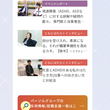
イベントレポート
発達障害（ADHD、ASDな
ど）に対する誤解や疑問の
数々。 専門医と当事者芸人
が答えます
ともにはたらくインタビュー
自分を受け入れ、素直にな
る。それが職業準備性を高め
るカギ。【後半】
ーミラトレの
サポートー
ともにはたらくインタビュー
吃音とADHDのある私のはた
らき方|仕事への向き合い方
と対処法
パーソルグループの
採用情報/就職支援一覧はこ