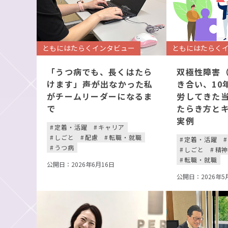
ともにはたらくインタビュー
ともにはたらく
「うつ病でも、長くはたら
双極性障害
けます」――声が出なかった私
き合い、10
がチームリーダーになるま
労してきた当
で
たらき方と
実例
定着・活躍
キャリア
しごと
配慮
転職・就職
定着・活躍
うつ病
しごと
精
転職・就職
公開日：2026年6月16日
公開日：2026年5