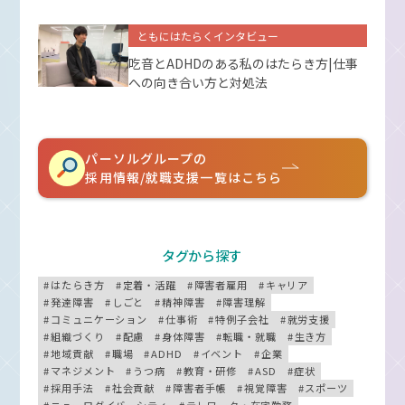
ともにはたらくインタビュー
吃音とADHDのある私のはたらき方|仕事
への向き合い方と対処法
パーソルグループの
採用情報/就職支援一覧はこちら
タグから探す
はたらき方
定着・活躍
障害者雇用
キャリア
発達障害
しごと
精神障害
障害理解
コミュニケーション
仕事術
特例子会社
就労支援
組織づくり
配慮
身体障害
転職・就職
生き方
地域貢献
職場
ADHD
イベント
企業
マネジメント
うつ病
教育・研修
ASD
症状
採用手法
社会貢献
障害者手帳
視覚障害
スポーツ
ニューロダイバーシティ
テレワーク・在宅勤務