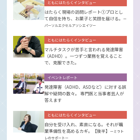
ともにはたらくインタビュー
はたらく現場の訪問レポート①プロとし
て⾃信を持ち、お菓⼦と笑顔を届ける。
ー
パーソルエクセルアソシエイツー
ともにはたらくインタビュー
マルチタスクが苦手と言われる発達障害
（ADHD）。一つずつ業務を覚えること
で、克服できた。
イベントレポート
発達障害（ADHD、ASDなど）に対する誤
解や疑問の数々。 専門医と当事者芸人が
答えます
ともにはたらくインタビュー
自分を受け入れ、素直になる。それが職
業準備性を高めるカギ。【後半】
ーミラト
レのサポートー