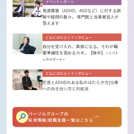
イベントレポート
発達障害（ADHD、ASDなど）に対する誤
解や疑問の数々。 専門医と当事者芸人が
答えます
ともにはたらくインタビュー
自分を受け入れ、素直になる。それが職
業準備性を高めるカギ。【後半】
ーミラト
レのサポートー
ともにはたらくインタビュー
吃音とADHDのある私のはたらき方|仕事
への向き合い方と対処法
パーソルグループの
採用情報/就職支援一覧はこちら