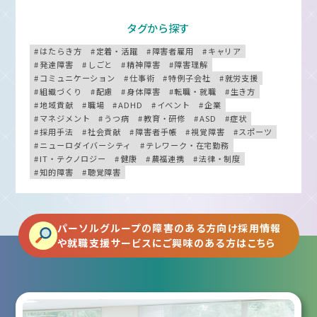
タグから探す
はたらき方
定着・活躍
障害者雇用
キャリア
発達障害
しごと
精神障害
障害理解
コミュニケーション
仕事術
特例子会社
就労支援
組織づくり
配慮
身体障害
転職・就職
生き方
地域貢献
職場
ADHD
イベント
企業
マネジメント
うつ病
教育・研修
ASD
症状
採用手法
社会貢献
障害者手帳
視覚障害
スポーツ
ニューロダイバーシティ
テレワーク・在宅勤務
IT・テクノロジー
健康
農福連携
法律・制度
知的障害
聴覚障害
パーソルグループの障害のある方向け採用情報
や就職支援サービスにご興味のある方はこちら