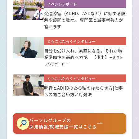
イベントレポート
発達障害（ADHD、ASDなど）に対する誤
解や疑問の数々。 専門医と当事者芸人が
答えます
ともにはたらくインタビュー
自分を受け入れ、素直になる。それが職
業準備性を高めるカギ。【後半】
ーミラト
レのサポートー
ともにはたらくインタビュー
吃音とADHDのある私のはたらき方|仕事
への向き合い方と対処法
パーソルグループの
採用情報/就職支援一覧はこちら