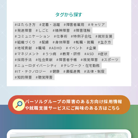
タグから探す
はたらき方
定着・活躍
障害者雇用
キャリア
発達障害
しごと
精神障害
障害理解
コミュニケーション
仕事術
特例子会社
就労支援
組織づくり
配慮
身体障害
転職・就職
生き方
地域貢献
職場
ADHD
イベント
企業
マネジメント
うつ病
教育・研修
ASD
症状
採用手法
社会貢献
障害者手帳
視覚障害
スポーツ
ニューロダイバーシティ
テレワーク・在宅勤務
IT・テクノロジー
健康
農福連携
法律・制度
知的障害
聴覚障害
パーソルグループの障害のある方向け採用情報
や就職支援サービスにご興味のある方はこちら