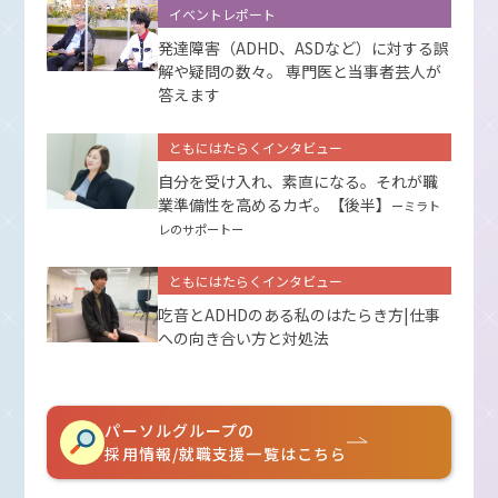
イベントレポート
発達障害（ADHD、ASDなど）に対する誤
解や疑問の数々。 専門医と当事者芸人が
答えます
ともにはたらくインタビュー
自分を受け入れ、素直になる。それが職
業準備性を高めるカギ。【後半】
ーミラト
レのサポートー
ともにはたらくインタビュー
吃音とADHDのある私のはたらき方|仕事
への向き合い方と対処法
パーソルグループの
採用情報/就職支援一覧はこちら