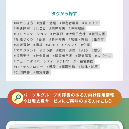
タグから探す
はたらき方
定着・活躍
障害者雇用
キャリア
発達障害
しごと
精神障害
障害理解
コミュニケーション
仕事術
特例子会社
就労支援
組織づくり
配慮
身体障害
転職・就職
生き方
地域貢献
職場
ADHD
イベント
企業
マネジメント
うつ病
教育・研修
ASD
症状
採用手法
社会貢献
障害者手帳
視覚障害
スポーツ
ニューロダイバーシティ
テレワーク・在宅勤務
IT・テクノロジー
健康
農福連携
法律・制度
知的障害
聴覚障害
パーソルグループの障害のある方向け採用情報
や就職支援サービスにご興味のある方はこちら