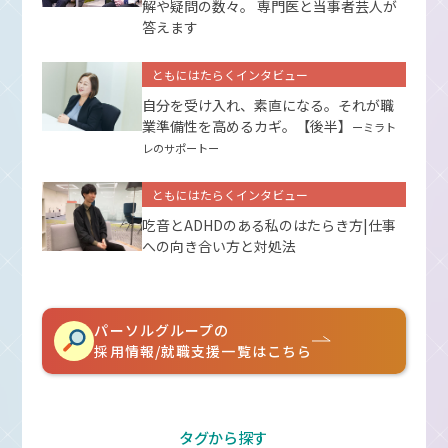
解や疑問の数々。 専門医と当事者芸人が
答えます
ともにはたらくインタビュー
自分を受け入れ、素直になる。それが職
業準備性を高めるカギ。【後半】
ーミラト
レのサポートー
ともにはたらくインタビュー
吃音とADHDのある私のはたらき方|仕事
への向き合い方と対処法
パーソルグループの
採用情報/就職支援一覧はこちら
タグから探す