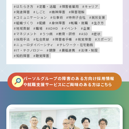
はたらき方
定着・活躍
障害者雇用
キャリア
発達障害
しごと
精神障害
障害理解
コミュニケーション
仕事術
特例子会社
就労支援
組織づくり
配慮
身体障害
転職・就職
生き方
地域貢献
職場
ADHD
イベント
企業
マネジメント
うつ病
教育・研修
ASD
症状
採用手法
社会貢献
障害者手帳
視覚障害
スポーツ
ニューロダイバーシティ
テレワーク・在宅勤務
IT・テクノロジー
健康
農福連携
法律・制度
知的障害
聴覚障害
パーソルグループの障害のある方向け採用情報
や就職支援サービスにご興味のある方はこちら