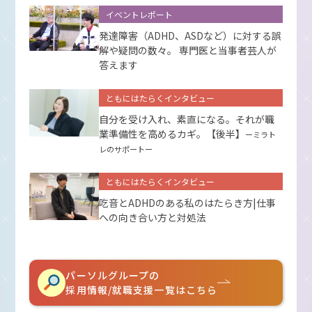
イベントレポート
発達障害（ADHD、ASDなど）に対する誤
解や疑問の数々。 専門医と当事者芸人が
答えます
ともにはたらくインタビュー
自分を受け入れ、素直になる。それが職
業準備性を高めるカギ。【後半】
ーミラト
レのサポートー
ともにはたらくインタビュー
吃音とADHDのある私のはたらき方|仕事
への向き合い方と対処法
パーソルグループの
採用情報/就職支援一覧はこちら