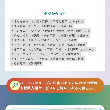
タグから探す
はたらき方
定着・活躍
障害者雇用
キャリア
発達障害
しごと
精神障害
障害理解
コミュニケーション
仕事術
特例子会社
就労支援
組織づくり
配慮
身体障害
転職・就職
生き方
地域貢献
職場
ADHD
イベント
企業
マネジメント
うつ病
教育・研修
ASD
症状
採用手法
社会貢献
障害者手帳
視覚障害
スポーツ
ニューロダイバーシティ
テレワーク・在宅勤務
IT・テクノロジー
健康
農福連携
法律・制度
知的障害
聴覚障害
パーソルグループの障害のある方向け採用情報
や就職支援サービスにご興味のある方はこちら