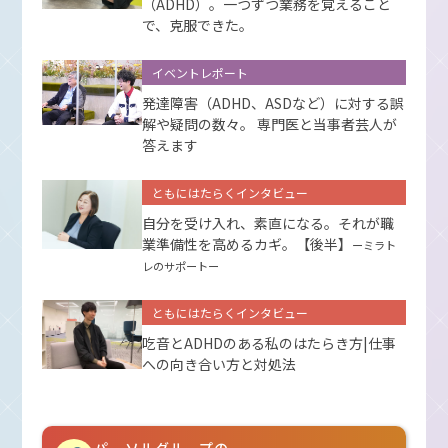
（ADHD）。一つずつ業務を覚えること
で、克服できた。
イベントレポート
発達障害（ADHD、ASDなど）に対する誤
解や疑問の数々。 専門医と当事者芸人が
答えます
ともにはたらくインタビュー
自分を受け入れ、素直になる。それが職
業準備性を高めるカギ。【後半】
ーミラト
レのサポートー
ともにはたらくインタビュー
吃音とADHDのある私のはたらき方|仕事
への向き合い方と対処法
パーソルグループの