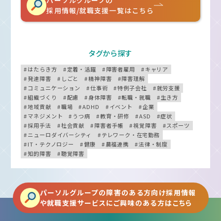
採用情報/就職支援一覧はこちら
タグから探す
はたらき方
定着・活躍
障害者雇用
キャリア
発達障害
しごと
精神障害
障害理解
コミュニケーション
仕事術
特例子会社
就労支援
組織づくり
配慮
身体障害
転職・就職
生き方
地域貢献
職場
ADHD
イベント
企業
マネジメント
うつ病
教育・研修
ASD
症状
採用手法
社会貢献
障害者手帳
視覚障害
スポーツ
ニューロダイバーシティ
テレワーク・在宅勤務
IT・テクノロジー
健康
農福連携
法律・制度
知的障害
聴覚障害
パーソルグループの障害のある方向け採用情報
や就職支援サービスにご興味のある方はこちら