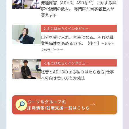
発達障害（ADHD、ASDなど）に対する誤
解や疑問の数々。 専門医と当事者芸人が
答えます
ともにはたらくインタビュー
自分を受け入れ、素直になる。それが職
業準備性を高めるカギ。【後半】
ーミラト
レのサポートー
ともにはたらくインタビュー
吃音とADHDのある私のはたらき方|仕事
への向き合い方と対処法
パーソルグループの
採用情報/就職支援一覧はこちら