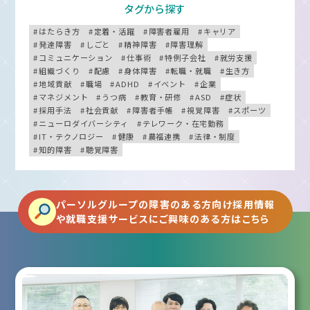
タグから探す
はたらき方
定着・活躍
障害者雇用
キャリア
発達障害
しごと
精神障害
障害理解
コミュニケーション
仕事術
特例子会社
就労支援
組織づくり
配慮
身体障害
転職・就職
生き方
地域貢献
職場
ADHD
イベント
企業
マネジメント
うつ病
教育・研修
ASD
症状
採用手法
社会貢献
障害者手帳
視覚障害
スポーツ
ニューロダイバーシティ
テレワーク・在宅勤務
IT・テクノロジー
健康
農福連携
法律・制度
知的障害
聴覚障害
パーソルグループの障害のある方向け採用情報
や就職支援サービスにご興味のある方はこちら