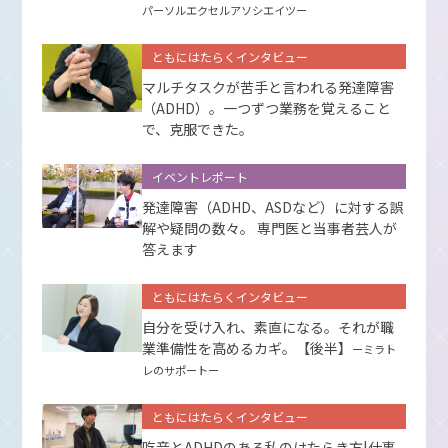
パーソルエクセルアソシエイツー
ともにはたらくインタビュー
マルチタスクが苦手と言われる発達障害
（ADHD）。一つずつ業務を覚えること
で、克服できた。
イベントレポート
発達障害（ADHD、ASDなど）に対する誤
解や疑問の数々。 専門医と当事者芸人が
答えます
ともにはたらくインタビュー
自分を受け入れ、素直になる。それが職
業準備性を高めるカギ。【後半】
ーミラト
レのサポートー
ともにはたらくインタビュー
吃音とADHDのある私のはたらき方|仕事