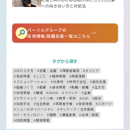
への向き合い方と対処法
パーソルグループの
採用情報/就職支援一覧はこちら
タグから探す
はたらき方
定着・活躍
障害者雇用
キャリア
発達障害
しごと
精神障害
障害理解
コミュニケーション
仕事術
特例子会社
就労支援
組織づくり
配慮
身体障害
転職・就職
生き方
地域貢献
職場
ADHD
イベント
企業
マネジメント
うつ病
教育・研修
ASD
症状
採用手法
社会貢献
障害者手帳
視覚障害
スポーツ
ニューロダイバーシティ
テレワーク・在宅勤務
IT・テクノロジー
健康
農福連携
法律・制度
知的障害
聴覚障害