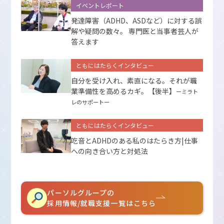
イベントレポート
発達障害（ADHD、ASDなど）に対する誤
解や疑問の数々。 専門医と当事者芸人が
答えます
ともにはたらくインタビュー
自分を受け入れ、素直になる。それが職
業準備性を高めるカギ。【後半】
ーミラト
レのサポートー
ともにはたらくインタビュー
吃音とADHDのある私のはたらき方|仕事
への向き合い方と対処法
パーソルグループの
採用情報/就職支援一覧はこちら