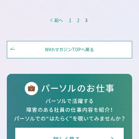
投
前へ
1
2
3
稿
の
ペ
WithマガジンTOPへ戻る
ー
ジ
送
り