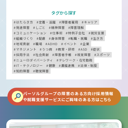
タグから探す
はたらき方
定着・活躍
障害者雇用
キャリア
発達障害
しごと
精神障害
障害理解
コミュニケーション
仕事術
特例子会社
就労支援
組織づくり
配慮
身体障害
転職・就職
生き方
地域貢献
職場
ADHD
イベント
企業
マネジメント
うつ病
教育・研修
ASD
症状
採用手法
社会貢献
障害者手帳
視覚障害
スポーツ
ニューロダイバーシティ
テレワーク・在宅勤務
IT・テクノロジー
健康
農福連携
法律・制度
知的障害
聴覚障害
パーソルグループの障害のある方向け採用情報
や就職支援サービスにご興味のある方はこちら