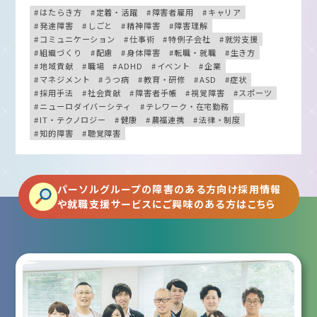
はたらき方
定着・活躍
障害者雇用
キャリア
発達障害
しごと
精神障害
障害理解
コミュニケーション
仕事術
特例子会社
就労支援
組織づくり
配慮
身体障害
転職・就職
生き方
地域貢献
職場
ADHD
イベント
企業
マネジメント
うつ病
教育・研修
ASD
症状
採用手法
社会貢献
障害者手帳
視覚障害
スポーツ
ニューロダイバーシティ
テレワーク・在宅勤務
IT・テクノロジー
健康
農福連携
法律・制度
知的障害
聴覚障害
パーソルグループの障害のある方向け採用情報
や就職支援サービスにご興味のある方はこちら