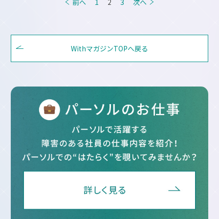
投
前へ
1
2
3
次へ
稿
の
ペ
WithマガジンTOPへ戻る
ー
ジ
送
り