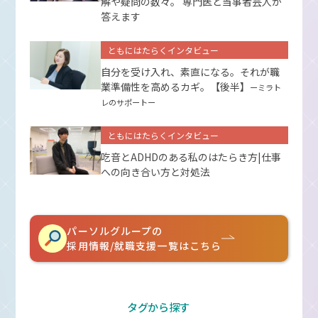
解や疑問の数々。 専門医と当事者芸人が
答えます
ともにはたらくインタビュー
自分を受け入れ、素直になる。それが職
業準備性を高めるカギ。【後半】
ーミラト
レのサポートー
ともにはたらくインタビュー
吃音とADHDのある私のはたらき方|仕事
への向き合い方と対処法
パーソルグループの
採用情報/就職支援一覧はこちら
タグから探す