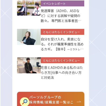
イベントレポート
発達障害（ADHD、ASDな
ど）に対する誤解や疑問の
数々。 専門医と当事者芸人
が答えます
ともにはたらくインタビュー
自分を受け入れ、素直にな
る。それが職業準備性を高め
るカギ。【後半】
ーミラトレの
サポートー
ともにはたらくインタビュー
吃音とADHDのある私のはた
らき方|仕事への向き合い方
と対処法
パーソルグループの
採用情報/就職支援一覧はこ