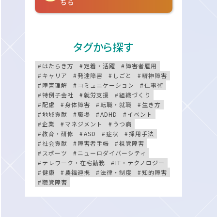
ちら
タグから探す
はたらき方
定着・活躍
障害者雇用
キャリア
発達障害
しごと
精神障害
障害理解
コミュニケーション
仕事術
特例子会社
就労支援
組織づくり
配慮
身体障害
転職・就職
生き方
地域貢献
職場
ADHD
イベント
企業
マネジメント
うつ病
教育・研修
ASD
症状
採用手法
社会貢献
障害者手帳
視覚障害
スポーツ
ニューロダイバーシティ
テレワーク・在宅勤務
IT・テクノロジー
健康
農福連携
法律・制度
知的障害
聴覚障害