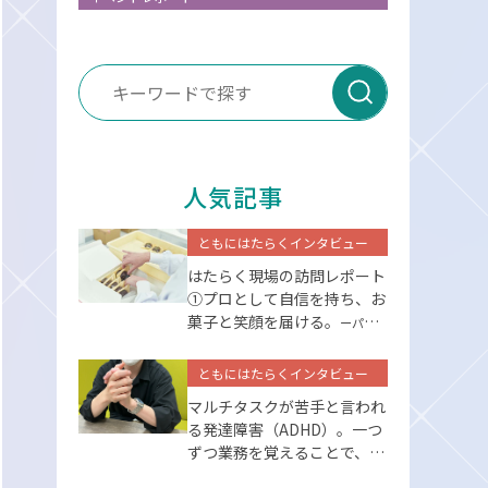
送信
人気記事
ともにはたらくインタビュー
はたらく現場の訪問レポート
①プロとして⾃信を持ち、お
菓⼦と笑顔を届ける。
ーパーソ
ルエクセルアソシエイツー
ともにはたらくインタビュー
マルチタスクが苦手と言われ
る発達障害（ADHD）。一つ
ずつ業務を覚えることで、克
服できた。