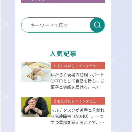
送信
人気記事
ともにはたらくインタビュー
はたらく現場の訪問レポート
①プロとして⾃信を持ち、お
菓⼦と笑顔を届ける。
ーパーソ
ルエクセルアソシエイツー
ともにはたらくインタビュー
マルチタスクが苦手と言われ
る発達障害（ADHD）。一つ
ずつ業務を覚えることで、克
服できた。