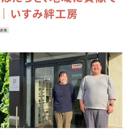
て｜いすみ絆工房
連携