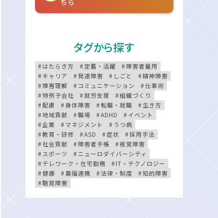
ちら
タグから探す
はたらき方
定着・活躍
障害者雇用
キャリア
発達障害
しごと
精神障害
障害理解
コミュニケーション
仕事術
特例子会社
就労支援
組織づくり
配慮
身体障害
転職・就職
生き方
地域貢献
職場
ADHD
イベント
企業
マネジメント
うつ病
教育・研修
ASD
症状
採用手法
社会貢献
障害者手帳
視覚障害
スポーツ
ニューロダイバーシティ
テレワーク・在宅勤務
IT・テクノロジー
健康
農福連携
法律・制度
知的障害
聴覚障害