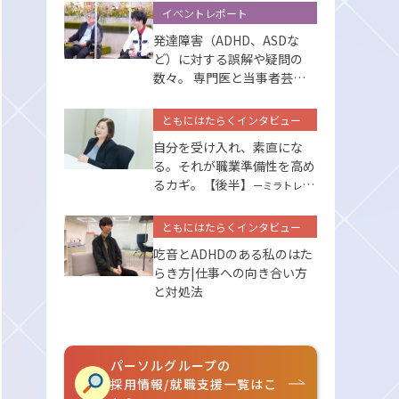
イベントレポート
発達障害（ADHD、ASDな
ど）に対する誤解や疑問の
数々。 専門医と当事者芸人
が答えます
ともにはたらくインタビュー
自分を受け入れ、素直にな
る。それが職業準備性を高め
るカギ。【後半】
ーミラトレの
サポートー
ともにはたらくインタビュー
吃音とADHDのある私のはた
らき方|仕事への向き合い方
と対処法
パーソルグループの
採用情報/就職支援一覧はこ