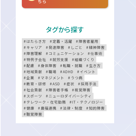
ちら
タグから探す
はたらき方
定着・活躍
障害者雇用
キャリア
発達障害
しごと
精神障害
障害理解
コミュニケーション
仕事術
特例子会社
就労支援
組織づくり
配慮
身体障害
転職・就職
生き方
地域貢献
職場
ADHD
イベント
企業
マネジメント
うつ病
教育・研修
ASD
症状
採用手法
社会貢献
障害者手帳
視覚障害
スポーツ
ニューロダイバーシティ
テレワーク・在宅勤務
IT・テクノロジー
健康
農福連携
法律・制度
知的障害
聴覚障害