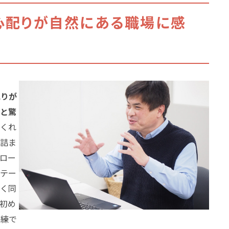
心配りが自然にある職場に感
配りが
なと驚
てくれ
し詰ま
ロー
光テー
らく同
初め
訓練で