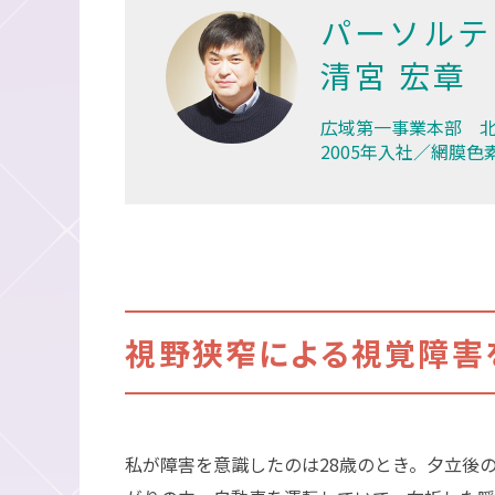
パーソルテ
清宮 宏章
広域第一事業本部 
2005年入社／網膜色
視野狭窄による視覚障害
私が障害を意識したのは28歳のとき。夕立後