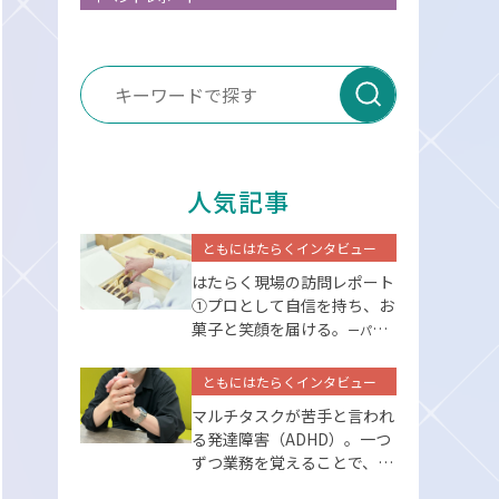
送信
人気記事
ともにはたらくインタビュー
はたらく現場の訪問レポート
①プロとして⾃信を持ち、お
菓⼦と笑顔を届ける。
ーパーソ
ルエクセルアソシエイツー
ともにはたらくインタビュー
マルチタスクが苦手と言われ
る発達障害（ADHD）。一つ
ずつ業務を覚えることで、克
服できた。