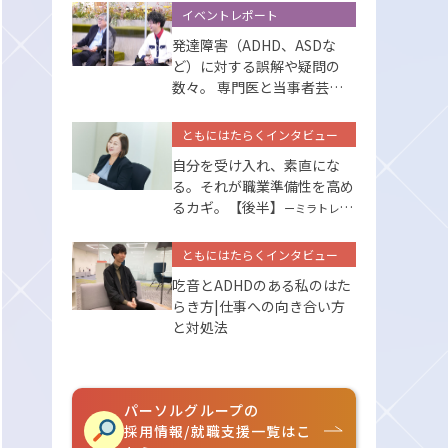
イベントレポート
発達障害（ADHD、ASDな
ど）に対する誤解や疑問の
数々。 専門医と当事者芸人
が答えます
ともにはたらくインタビュー
自分を受け入れ、素直にな
る。それが職業準備性を高め
るカギ。【後半】
ーミラトレの
サポートー
ともにはたらくインタビュー
吃音とADHDのある私のはた
らき方|仕事への向き合い方
と対処法
パーソルグループの
採用情報/就職支援一覧はこ