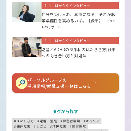
ともにはたらくインタビュー
自分を受け入れ、素直になる。それが職
業準備性を高めるカギ。【後半】
ーミラト
レのサポートー
ともにはたらくインタビュー
吃音とADHDのある私のはたらき方|仕事
への向き合い方と対処法
パーソルグループの
採用情報/就職支援一覧はこちら
タグから探す
はたらき方
定着・活躍
障害者雇用
キャリア
発達障害
しごと
精神障害
障害理解