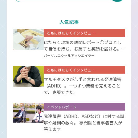
人気記事
ともにはたらくインタビュー
はたらく現場の訪問レポート①プロとし
て⾃信を持ち、お菓⼦と笑顔を届ける。
ー
パーソルエクセルアソシエイツー
ともにはたらくインタビュー
マルチタスクが苦手と言われる発達障害
（ADHD）。一つずつ業務を覚えること
で、克服できた。
イベントレポート
発達障害（ADHD、ASDなど）に対する誤
解や疑問の数々。 専門医と当事者芸人が
答えます