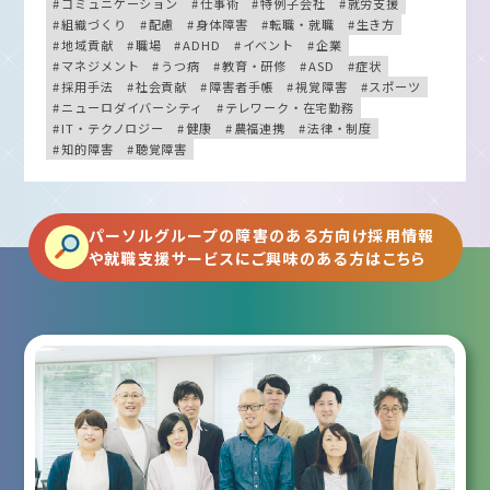
コミュニケーション
仕事術
特例子会社
就労支援
組織づくり
配慮
身体障害
転職・就職
生き方
地域貢献
職場
ADHD
イベント
企業
マネジメント
うつ病
教育・研修
ASD
症状
採用手法
社会貢献
障害者手帳
視覚障害
スポーツ
ニューロダイバーシティ
テレワーク・在宅勤務
IT・テクノロジー
健康
農福連携
法律・制度
知的障害
聴覚障害
パーソルグループの障害のある方向け採用情報
や就職支援サービスにご興味のある方はこちら