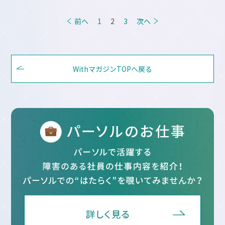
投
前へ
1
2
3
次へ
稿
の
ペ
WithマガジンTOPへ戻る
ー
ジ
送
り