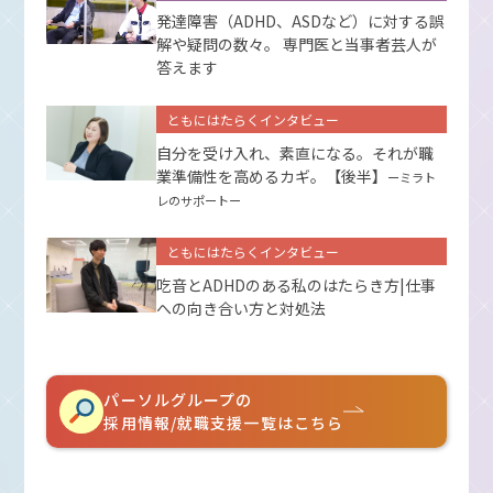
発達障害（ADHD、ASDなど）に対する誤
解や疑問の数々。 専門医と当事者芸人が
答えます
ともにはたらくインタビュー
自分を受け入れ、素直になる。それが職
業準備性を高めるカギ。【後半】
ーミラト
レのサポートー
ともにはたらくインタビュー
吃音とADHDのある私のはたらき方|仕事
への向き合い方と対処法
パーソルグループの
採用情報/就職支援一覧はこちら