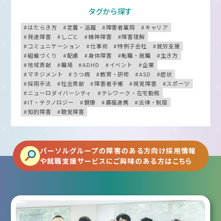
タグから探す
はたらき方
定着・活躍
障害者雇用
キャリア
発達障害
しごと
精神障害
障害理解
コミュニケーション
仕事術
特例子会社
就労支援
組織づくり
配慮
身体障害
転職・就職
生き方
地域貢献
職場
ADHD
イベント
企業
マネジメント
うつ病
教育・研修
ASD
症状
採用手法
社会貢献
障害者手帳
視覚障害
スポーツ
ニューロダイバーシティ
テレワーク・在宅勤務
IT・テクノロジー
健康
農福連携
法律・制度
知的障害
聴覚障害
パーソルグループの障害のある方向け採用情報
や就職支援サービスにご興味のある方はこちら